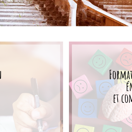
n
Format
é
et co